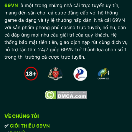
69VN
là một trong những nhà cái trực tuyến uy tín,
mang đến sân chơi cá cược đẳng cấp với hệ thống
game đa dạng và tỷ lệ thưởng hấp dẫn. Nhà cái 69VN
với sản phẩm phong phú casino trực tuyến, nổ hũ, bắn
cá đáp ứng mọi nhu cầu giải trí của quý khách. Hệ
thống bảo mật tiên tiến, giao dịch nạp rút cùng dịch vụ
hỗ trợ tận tâm 24/7 giúp 69VN trở thành lựa chọn số 1
trong thị trường cá cược trực tuyến.
VỀ CHÚNG TÔI
✅
GIỚI THIỆU 69VN