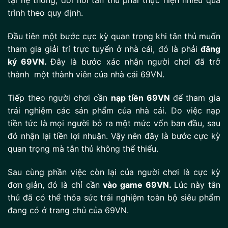
tại hệ thống, đòi hỏi tân thủ phải thực hiện nhiều quá
trình theo quy định.
Đầu tiên một bước cực kỳ quan trọng khi tân thủ muốn
tham gia giải trí trực tuyến ở nhà cái, đó là phải
đăng
ký 69VN.
Đây là bước xác nhận người chơi đã trở
thành một thành viên của nhà cái 69VN.
Tiếp theo người chơi cần
nạp tiền 69VN
để tham gia
trải nghiệm các sản phẩm của nhà cái. Do việc nạp
tiền tức là mọi người bỏ ra một mức vốn ban đầu, sau
đó nhận lại tiền lợi nhuận. Vậy nên đây là bước cực kỳ
quan trọng mà tân thủ không thể thiếu.
Sau cùng phần việc còn lại của người chơi là cực kỳ
đơn giản, đó là chỉ cần
vào game 69VN.
Lúc này tân
thủ đã có thể thỏa sức trải nghiệm toàn bộ siêu phẩm
đang có ở trang chủ của 69VN.