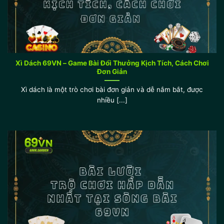
Xì Dách 69VN – Game Bài Đổi Thưởng Kịch Tích, Cách Chơi
Đơn Giản
Xì dách là một trò chơi bài đơn giản và dễ nắm bắt, được
nhiều [...]