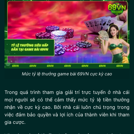
Mức tỷ lệ thưởng game bài 69VN cực kỳ cao
Trong quá trình tham gia giải trí trực tuyến ở nhà cái
mọi người sẽ có thể cảm thấy mức tỷ lệ tiền thưởng
nhận về cực kỳ cao. Bởi nhà cái luôn chú trọng trong
việc đảm bảo quyền và lợi ích của thành viên khi tham
gia cược.