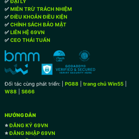
✅
ĐẠI LÝ
✅
MIỄN TRỪ TRÁCH NHIỆM
✅
ĐIỀU KHOẢN ĐIỀU KIỆN
✅
CHÍNH SÁCH BẢO MẬT
✅
LIÊN HỆ 69VN
✅
CEO THÁI TUẤN
Đối tác cùng phát triển: |
PG88
|
trang chủ Win55
|
W88
|
S666
HƯỚNG DẪN
⭐
ĐĂNG KÝ 69VN
⭐
ĐĂNG NHẬP 69VN