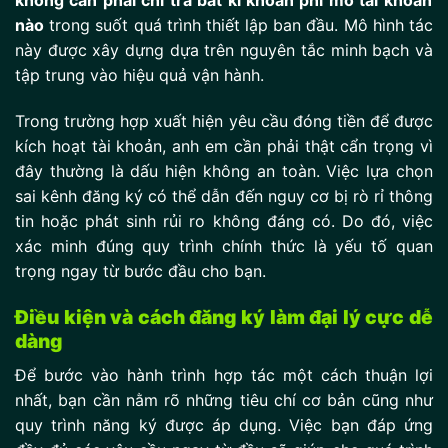
không cần phải chi trả bất kì khoản phí mở tài khoản
nào
trong suốt quá trình thiết lập ban đầu. Mô hình tác
này được xây dựng dựa trên nguyên tắc minh bạch và
tập trung vào hiệu quả vận hành.
Trong trường hợp xuất hiện yêu cầu đóng tiền để được
kích hoạt tài khoản, anh em cần phải thật cẩn trọng vì
đây thường là dấu hiện không an toàn. Việc lựa chọn
sai kênh đăng ký có thể dẫn đến nguy cơ bị rò rỉ thông
tin hoặc phát sinh rủi ro không đáng có. Do đó, việc
xác minh đúng quy trình chính thức là yếu tố quan
trọng ngay từ bước đầu cho bạn.
Điều kiện và cách đăng ký làm đại lý cực dễ
dàng
Để bước vào hành trình hợp tác một cách thuận lợi
nhất, bạn cần nằm rõ những tiêu chí cơ bản cũng như
quy trình năng ký được áp dụng. Việc bạn đáp ứng