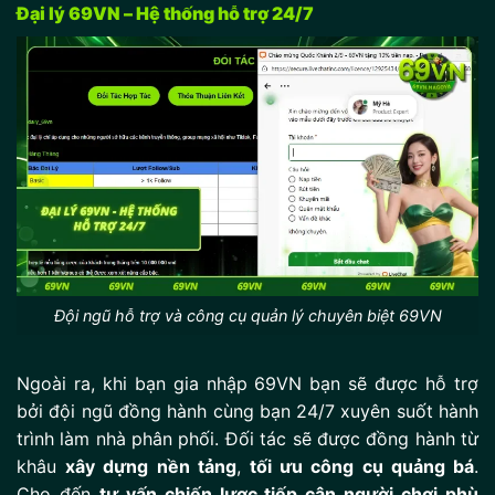
Đại lý 69VN – Hệ thống hỗ trợ 24/7
Đội ngũ hỗ trợ và công cụ quản lý chuyên biệt 69VN
Ngoài ra, khi bạn gia nhập 69VN bạn sẽ được hỗ trợ
bởi đội ngũ đồng hành cùng bạn 24/7 xuyên suốt hành
trình làm nhà phân phối. Đối tác sẽ được đồng hành từ
khâu
xây dựng nền tảng
,
tối ưu công cụ quảng bá
.
Cho đến
tư vấn chiến lược tiếp cận người chơi phù