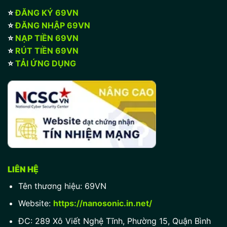
⭐
ĐĂNG KÝ 69VN
⭐
ĐĂNG NHẬP 69VN
⭐
NẠP TIỀN 69VN
⭐
RÚT TIỀN 69VN
⭐
TẢI ỨNG DỤNG
LIÊN HỆ
Tên thương hiệu: 69VN
Website:
https://nanosonic.in.net/
ĐC:
289 Xô Viết Nghệ Tĩnh, Phường 15, Quận Bình