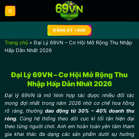
Chuyển
đến
nội
dung
ĐĂNG KÝ +69K
Trang chủ
»
Đại Lý 69VN – Cơ Hội Mở Rộng Thu Nhập
Hấp Dẫn Nhất 2026
Đại Lý 69VN – Cơ Hội Mở Rộng Thu
Nhập Hấp Dẫn Nhất 2026
Đại lý 69VN là mô hình hợp tác được nhiều đối tác
mong đợi nhất trong năm 2026 nhờ cơ chế hoa hồng
rõ ràng, thường
dao động từ 30% – 40% doanh thu
ròng
. Cùng hệ thống theo dõi cực kì tối tân hiện đại
theo từng người chơi. Anh em hoàn toàn yên tâm tham
gia khai thác đa dạng các sản phẩm dưới sự hướng