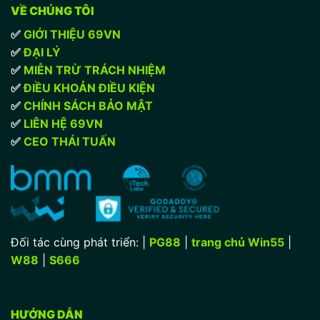
VỀ CHÚNG TÔI
✅
GIỚI THIỆU 69VN
✅
ĐẠI LÝ
✅
MIỄN TRỪ TRÁCH NHIỆM
✅
ĐIỀU KHOẢN ĐIỀU KIỆN
✅
CHÍNH SÁCH BẢO MẬT
✅
LIÊN HỆ 69VN
✅
CEO THÁI TUẤN
Đối tác cùng phát triển: |
PG88
|
trang chủ Win55
|
W88
|
S666
HƯỚNG DẪN