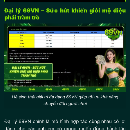
Đại lý 69VN – Sức hút khiến giới mộ điệu
phải trầm trồ
Hệ sinh thái giải trí đa dạng 69VN giúp tối ưu khả năng
chuyển đổi người chơi
Đại lý 69VN chính là mô hình hợp tác cùng nhau có lợi
dành cho các anh em có mong muốn đồng hành lâu