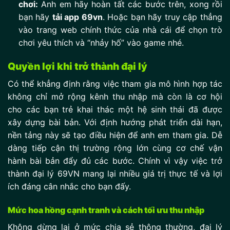
chơi:
Anh em hãy hoàn tất các bước trên, xong rồi
bạn hãy
tải app 69vn
. Hoặc bạn hãy truy cập thẳng
vào trang web chính thức của nhà cái để chọn trò
chơi yêu thích và “nhảy hố” vào game nhé.
Quyền lợi khi trở thành đại lý
Có thể khẳng định rằng việc tham gia mô hình hợp tác
không chỉ mở rộng kênh thu nhập mà còn là cơ hội
cho các bạn trẻ khai thác một hệ sinh thái đã được
xây dựng bài bản. Với định hướng phát triển dài hạn,
nền tảng này sẽ tạo điều hiện để anh em tham gia. Dễ
dàng tiếp cận thị trường rộng lớn cùng cơ chế vận
hành bài bản đẩy đủ các bước. Chính vì vậy việc trở
thành đại lý 69VN mang lại nhiều giá trị thực tế và lợi
ích đáng cân nhắc cho bạn đấy.
Mức hoa hồng cạnh tranh và cách tối ưu thu nhập
Không dừng lại ở mức chia sẻ thông thường, đại lý