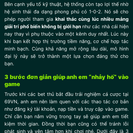
Bên cạnh yếu tố kỹ thuật, hệ thống còn tạo lợi thế nhờ
hệ sinh thái đa dạng phong phú có 1-0-2. Nó sẽ cho
phép người tham gia
khai thác cùng lúc nhiều mảng
giải trí phổ biến không bị giới hạn
như các nhà cái hiện
nay thay vì phụ thuộc vào một kênh duy nhất. Lúc này
khi bạn kết hợp thị trường tiềm năng, cơ chế hợp tác
minh bạch. Cùng khả năng mở rộng lâu dài, mô hình
đại lý này sẽ trở thành một lựa chọn đáng thử cho
bạn.
3 bước đơn giản giúp anh em “nhảy hố” vào
game
Trước khi các bet thủ bắt đầu trải nghiệm cá cược tại
69VN, anh em nên làm quen với các thao tác cơ bản
như đăng ký tài khoản, nạp tiền và truy cập vào game.
Chỉ cần bạn nắm vững trong tay sẽ giúp anh em tiết
kiệm thời gian. Đồng thời bạn cũng có thể tránh lỗi
phát sinh và yên tâm hơn khi chơi nhé. Dưới đây là 3