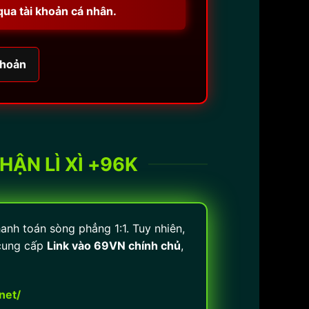
ua tài khoản cá nhân.
khoản
HẬN LÌ XÌ +96K
anh toán sòng phẳng 1:1. Tuy nhiên,
 cung cấp
Link vào 69VN chính chủ
,
net/