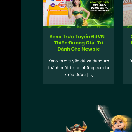
>>> Xem thêm: Nhà cái uy tín
fun8
Thông số kỹ thuật (Cập nh
Tiêu chí
– Game Bài
Keno Trực Tuyến 69VN –
ích Nhất Tại
Thiên Đường Giải Trí
Giấy phép
i 69VN
Dành Cho Newbie
Tốc độ nạp tiền
ột trong những
Keno trực tuyến đã và đang trở
X
Tốc độ rút tiền
đổi thưởng hot
thành một trong những cụm từ
Sản phẩm chủ lực
g bài [...]
khóa được [...]
Hỗ trợ
Tầm nhìn & Sứ mệnh
69VN
định hướng xây dựng một sân
đảm bảo dữ liệu người chơi luôn an 
Tại sao 69VN là sự l