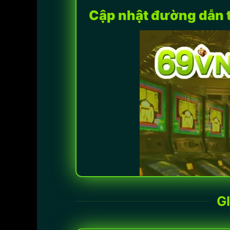
Cập nhật đường dẫn 
G