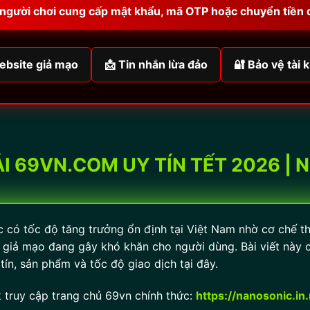
gười chơi cung cấp mật khẩu, mã OTP hoặc chuyển tiền q
ebsite giả mạo
📩 Tin nhắn lừa đảo
🔐 Bảo vệ tài 
I 69VN.COM UY TÍN TẾT 2026 | N
 có tốc độ tăng trưởng ổn định tại Việt Nam nhờ cơ chế th
ặc giả mạo đang gây khó khăn cho người dùng. Bài viết này
 tín, sản phẩm và tốc độ giao dịch tại đây.
k truy cập trang chủ 69vn chính thức:
https://nanosonic.in.