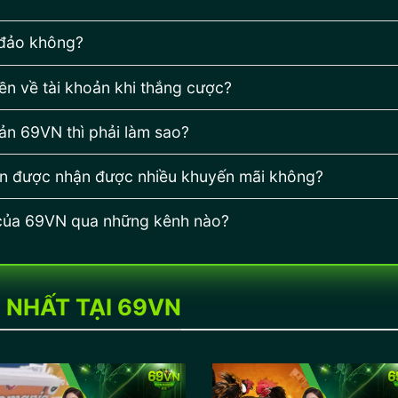
 đảo không?
Hệ thống tên miền dự phòng giúp kết nối ổn định
iền về tài khoản khi thắng cược?
i lo lắng thường trực của cộng đồng cược thủ tại Việt Nam 
oản 69VN thì phải làm sao?
g. Hiểu được điều này, đội ngũ kỹ thuật của
nhà cái 69V
truyền ổn định nhất.
oản được nhận được nhiều khuyến mãi không?
ờng link chính thức, an toàn và được mã hóa bảo mật. Đi
H của 69VN qua những kênh nào?
i nơi trên cả máy tính và thiết bị di động mà không gặp b
iệm liền mạch và không gián đoạn cho mọi thành viên khi th
 về thương hiệu 69VN đứng đầu thị
 NHẤT TẠI 69VN
ài, việc hiểu rõ nguồn gốc và định hướng phát triển của mộ
một cái tên, mà là cả một quá trình xây dựng thương hiệu 
 vững chắc giúp chúng tôi xây dựng lòng tin bền vững với 