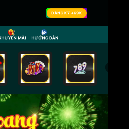
ĐĂNG KÝ +69K
KHUYẾN MÃI
HƯỚNG DẪN