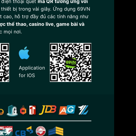
 điện thoại quét
mã QR tương ứng với
 thiết bị trong vài giây. Ứng dụng 69VN
t cao, hỗ trợ đầy đủ các tính năng như
ược thể thao, casino live, game bài và
c mọi nơi.
Application
for IOS