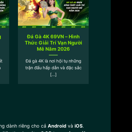
g
Đá Gà 4K 69VN – Hình
Thức Giải Trí Vạn Người
Mê Năm 2026
ất
Đá gà 4K là nơi hội tụ những
n
trận đấu hấp dẫn và đặc sắc
[...]
iệc nâng cấp công nghệ bảo mật để
ng dành riêng cho cả
Android
và
iOS
.