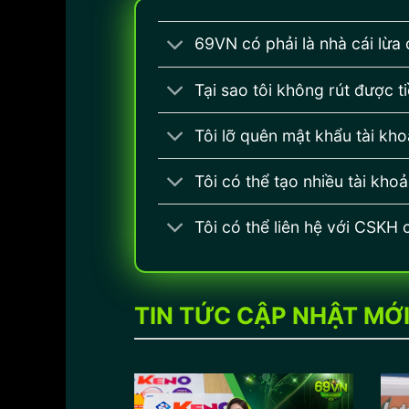
69VN có phải là nhà cái lừa
Tại sao tôi không rút được t
Vấn đề truy cập bị chặn luôn là nỗ
Tôi lỡ quên mật khẩu tài kh
sự kiểm duyệt gắt gao của nhà mạn
cập nhật và duy trì hệ thống đường 
Tôi có thể tạo nhiều tài kh
Tại đây, chúng tôi cung cấp các đư
Tôi có thể liên hệ với CSK
cập vào
trang chủ
69VN
mọi lúc mọ
Chúng tôi cam kết mang lại trải ngh
Giới thiệu tổng quan
TIN TỨC CẬP NHẬT MỚI
Để có thể tin tưởng và gắn bó lâu d
mọi người chơi.
69VN
không chỉ là 
Chính sự minh bạch này là nền tảng