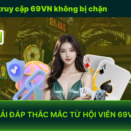
truy cập 69VN không bị chặn
IẢI ĐÁP THẮC MẮC TỪ HỘI VIÊN 69