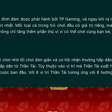
í đình đám được phát hành bởi TP Gaming, và ngay khi ra 
t nhất. Mỗi loại cá trong trò chơi đều có giá trị riêng,
không chỉ tăng thêm phần thú vị vì có thể chơi cùng bạn bè
chơi nhờ lối chơi đơn giản và cơ hội nhận thưởng hấp dẫn. 
p dẫn từ Thần Tài. Tùy thuộc vào vị trí mà Thần Tài xuất 
 cược ban đầu. Với 8 vị trí Thần Tài tương ứng với 8 hướ