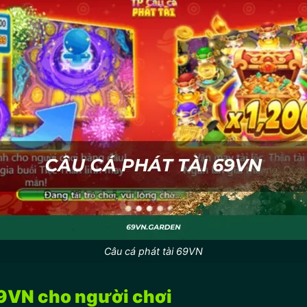
Câu cá phát tài 69VN
69VN cho người chơi