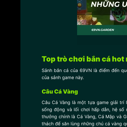
Top trò chơi bắn cá hot
Sảnh bắn cá của 69VN là điểm đến que
của sảnh game này.
Câu Cá Vàng
Câu Cá Vàng là một tựa game giải trí
sống động và lối chơi hấp dẫn, hệ số
thưởng chính là Cá Vàng, Cá Mập và G
thách để săn lùng những chú cá vàng quý