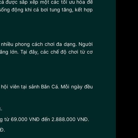
 cá được sắp xếp một các tối ưu hóa để
sống động khi cá bơi tung tăng, kết hợp
 nhiều phong cách chơi đa dạng. Người
ắng lớn. Tại đây, các chế độ chơi từ cơ
ội viên tại sảnh Bắn Cá. Mỗi ngày đều
.
ng từ 69.000 VNĐ đến 2.888.000 VNĐ.
Đ.