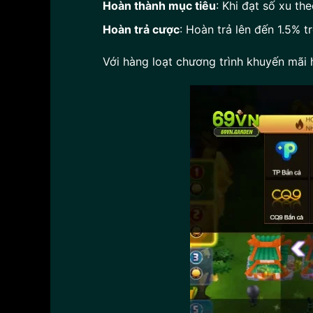
Hoàn thành mục tiêu
: Khi đạt số xu th
Hoàn trả cược
: Hoàn trả lên đến 1.5% t
Với hàng loạt chương trình khuyến mãi