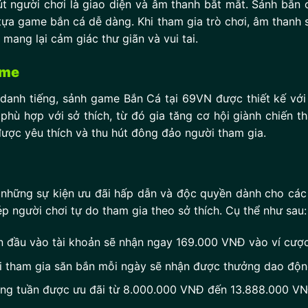
út người chơi là giao diện và âm thanh bắt mắt. Sảnh bắn
ựa game bắn cá dễ dàng. Khi tham gia trò chơi, âm thanh 
, mang lại cảm giác thư giãn và vui tai.
ame
 danh tiếng, sảnh game Bắn Cá tại 69VN được thiết kế với
 phù hợp với sở thích, từ đó gia tăng cơ hội giành chiến th
ược yêu thích và thu hút đông đảo người tham gia.
ững sự kiện ưu đãi hấp dẫn và độc quyền dành cho các h
p người chơi tự do tham gia theo sở thích. Cụ thể như sau:
lần đầu vào tài khoản sẽ nhận ngay 169.000 VNĐ vào ví cược
ơi tham gia săn bắn mỗi ngày sẽ nhận được thưởng dao độ
àng tuần được ưu đãi từ 8.000.000 VNĐ đến 13.888.000 VN