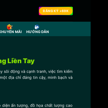
ĐĂNG KÝ +69K
KHUYẾN MÃI
HƯỚNG DẪN
g Liền Tay
y sôi động và cạnh tranh, việc tìm kiếm
một địa chỉ đáng tin cậy, minh bạch và
 diện ấn tượng, đồ họa chất lượng cao