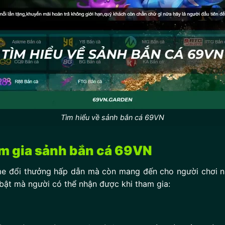
Tìm hiểu về sảnh bắn cá 69VN
m gia sảnh bắn cá 69VN
e đổi thưởng hấp dẫn mà còn mang đến cho người chơi nhữ
 bật mà người có thể nhận được khi tham gia: