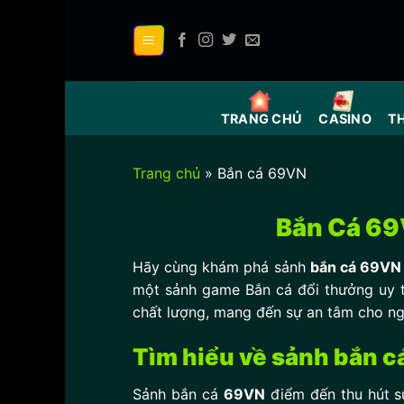
Chuyển
đến
nội
dung
TRANG CHỦ
CASINO
T
Trang chủ
»
Bắn cá 69VN
Bắn Cá 69
Hãy cùng khám phá sảnh
bắn cá 69VN
một sảnh game Bắn cá đổi thưởng uy t
chất lượng, mang đến sự an tâm cho ng
Tìm hiểu về sảnh bắn 
Sảnh bắn cá
69VN
điểm đến thu hút s